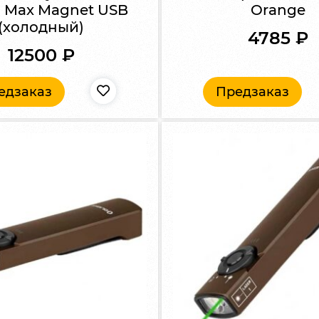
o Max Magnet USB
Orange
(холодный)
4785
₽
12500
₽
едзаказ
Предзаказ