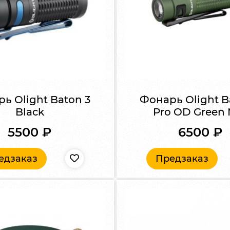
ь Olight Baton 3
Фонарь Olight B
Black
Pro OD Green
5500
₽
6500
₽
едзаказ
Предзаказ