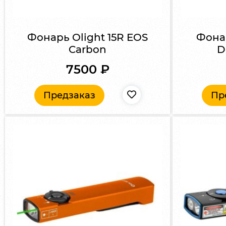
Фонарь Olight 15R EOS
Фонар
Carbon
D
7500
₽
Предзаказ
Пр