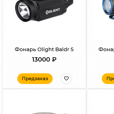
Фонарь Olight Baldr S
Фонар
13000
₽
Предзаказ
Пр