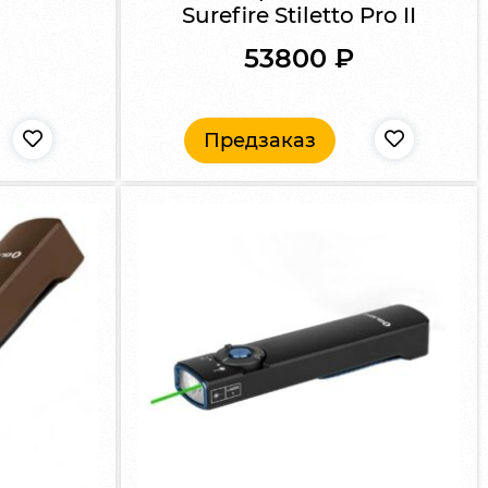
Surefire Stiletto Pro II
53800
₽
Предзаказ