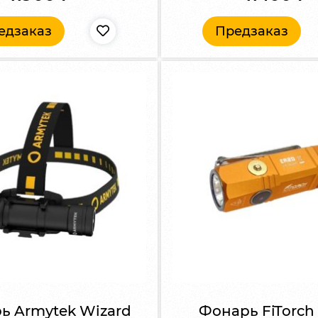
едзаказ
Предзаказ
ь Armytek Wizard
Фонарь FiTorch