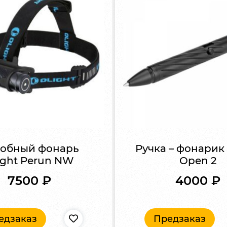
обный фонарь
Ручка – фонарик 
ight Perun NW
Open 2
7500
₽
4000
₽
едзаказ
Предзаказ