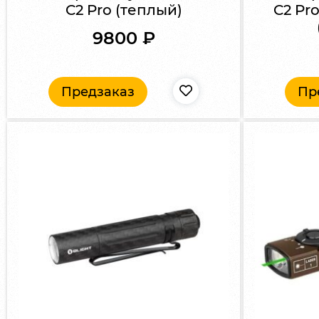
C2 Pro (теплый)
C2 Pr
9800
₽
Предзаказ
Пр