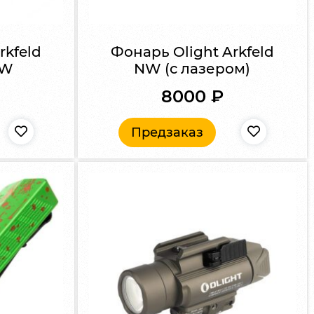
rkfeld
Фонарь Olight Arkfeld
NW
NW (с лазером)
8000
₽
Предзаказ