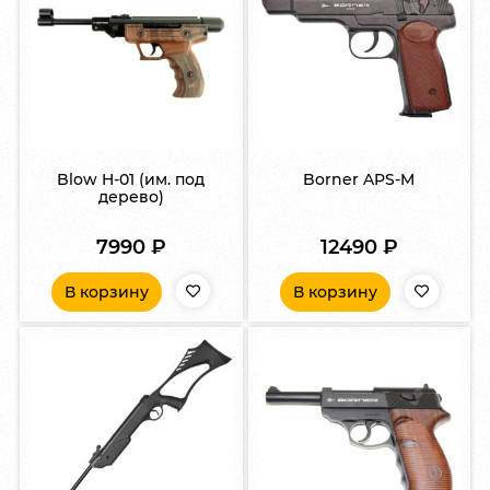
Blow H-01 (им. под
Borner APS-M
дерево)
7990
₽
12490
₽
В корзину
В корзину