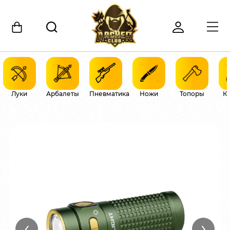
Луки
Арбалеты
Пневматика
Ножи
Топоры
К
‹
›