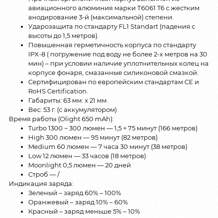
авиационного алюминия марки Т6061 T6 с жестким
анодирование 3-й (максимальной) степени.
Ударозащита по стандарту FL1 Standart (падения с
высоты до 1,5 метров).
Повышенная герметичность корпуса по стандарту
IPX-8 ( погружение под воду не более 2-х метров на 30
мин) – при условии наличие уплотнительных колец на
корпусе фонаря, смазанные силиконовой смазкой.
Сертифицирован по европейским стандартам CE и
RoHS Certification.
Габариты: 63 мм. x 21 мм.
Вес: 53 г. (с аккумулятором)
Время работы (Olight 650 mAh):
Turbo 1300 ~ 300 люмен — 1,5 + 75 минут (166 метров)
High 300 люмен — 95 минут (82 метров)
Medium 60 люмен — 7 часа 30 минут (38 метров)
Low 12 люмен — 33 часов (18 метров)
Moonlight 0,5 люмен — 20 дней
Строб — /
Индикация заряда:
Зеленый – заряд 60% – 100%
Оранжевый – заряд 10% – 60%
Красный – заряд меньше 5% – 10%