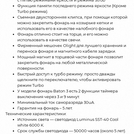
с пятью режимами яркости и режима Strob
Функция памяти последнего режима яркости (Кроме
Turbo режима).
Съемная двухсторонняя клипса, при помощи которой
можно закрепить фонарь на козырьке кепки и
использовать его в качестве налобного фонаря
Фонарь отлично стоит на торце, и его можно
использовать в качестве свечи.
Фирменный мешочек Olight для лучшего хранения и
переноса фонаря и магнитного кабеля зарядки.
Мощный магнит в торцевой части фонаря позволит
закрепить фонарь на любой металлической
поверхности.
Быстрый доступ к турбо режиму: просто дважды
щелкните по переключателю, чтобы активировать
режим Turbo
У модели фонарь Baton 3 есть 2 функции таймера
выключения через 3 и 9 минут.
Минимальный ток саморазряда 30uA.
Гарантия на фонарь – 5 лет.
Технические характеристики:
Источник света — светодиод Luminus SST-40 Cool
white 6000 K.
Срок службы светодиода — 50000 часов (около 5 лет).