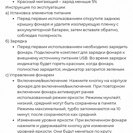
Красный мигающий – заряд меньше 5%
Инструкция по эксплуатации:
а) Установка элементов питания
Перед первым использованием открутите заднюю
крышку фонаря и удалите изолирующую пленку с
аккумуляторной батареи, затем вставьте обратно,
соблюдая полярность.
б) Зарядка
Перед первым использованием необходимо зарядить
фонарь. Подключите комплект для зарядки фонаря к
внешнему источнику питания USB. Во время зарядки
индикатор будет гореть красным, когда фонарь
полностью зарядится, индикатор загорится зеленым.
c) Управление фонарем
Включение/выключение: Нажмите кнопку на корпусе
фонаря для включения/выключения. При повторном
включении фонарь активирует ранее
использованный режим яркости. Режимы мунлайт,
низкий, средний могут быть сохранены в памяти.
Режимы максимальный, турбо запоминаются на 10
минут, после сохраняются как средний.
Изменение уровня яркости: При включенном фонаре
нажмите и удерживайте кнопку для изменения
уровней яркости. Они будут меняться по кругу: