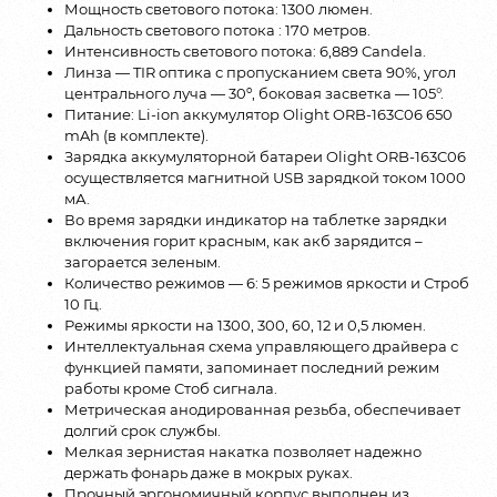
Мощность светового потока: 1300 люмен.
Дальность светового потока : 170 метров.
Интенсивность светового потока: 6,889 Candela.
Линза — TIR оптика с пропусканием света 90%, угол
центрального луча — 30º, боковая засветка — 105°.
Питание: Li-ion аккумулятор Olight ORB-163C06 650
mAh (в комплекте).
Зарядка аккумуляторной батареи Olight ORB-163C06
осуществляется магнитной USB зарядкой током 1000
мА.
Во время зарядки индикатор на таблетке зарядки
включения горит красным, как акб зарядится –
загорается зеленым.
Количество режимов — 6: 5 режимов яркости и Строб
10 Гц.
Режимы яркости на 1300, 300, 60, 12 и 0,5 люмен.
Интеллектуальная схема управляющего драйвера с
функцией памяти, запоминает последний режим
работы кроме Стоб сигнала.
Метрическая анодированная резьба, обеспечивает
долгий срок службы.
Мелкая зернистая накатка позволяет надежно
держать фонарь даже в мокрых руках.
Прочный эргономичный корпус выполнен из