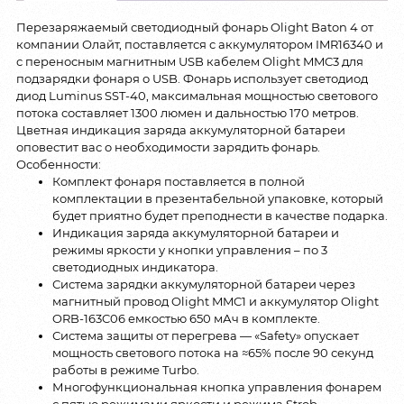
Перезаряжаемый светодиодный фонарь Olight Baton 4 от
компании Олайт, поставляется с аккумулятором IMR16340 и
с переносным магнитным USB кабелем Olight MMC3 для
подзарядки фонаря о USB. Фонарь использует светодиод
диод Luminus SST-40, максимальная мощностью светового
потока составляет 1300 люмен и дальностью 170 метров.
Цветная индикация заряда аккумуляторной батареи
оповестит вас о необходимости зарядить фонарь.
Особенности:
Комплект фонаря поставляется в полной
комплектации в презентабельной упаковке, который
будет приятно будет преподнести в качестве подарка.
Индикация заряда аккумуляторной батареи и
режимы яркости у кнопки управления – по 3
светодиодных индикатора.
Система зарядки аккумуляторной батареи через
магнитный провод Olight MMC1 и аккумулятор Olight
ORB-163C06 емкостью 650 мАч в комплекте.
Система защиты от перегрева — «Safety» опускает
мощность светового потока на ≈65% после 90 секунд
работы в режиме Turbo.
Многофункциональная кнопка управления фонарем