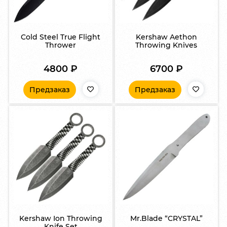
Cold Steel True Flight
Kershaw Aethon
Thrower
Throwing Knives
4800
₽
6700
₽
Предзаказ
Предзаказ
Kershaw Ion Throwing
Mr.Blade “CRYSTAL”
Knife Set