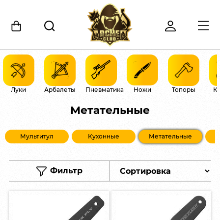
Луки
Арбалеты
Пневматика
Ножи
Топоры
К
Метательные
Мультитул
Кухонные
Метательные
Фильтр