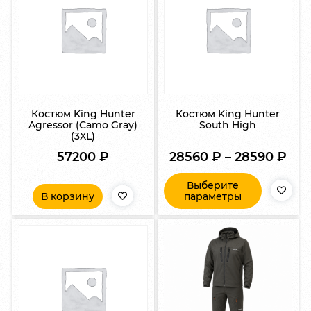
Костюм King Hunter
Костюм King Hunter
Agressor (Camo Gray)
South High
(3XL)
57200
₽
28560
₽
–
28590
₽
Выберите
В корзину
параметры