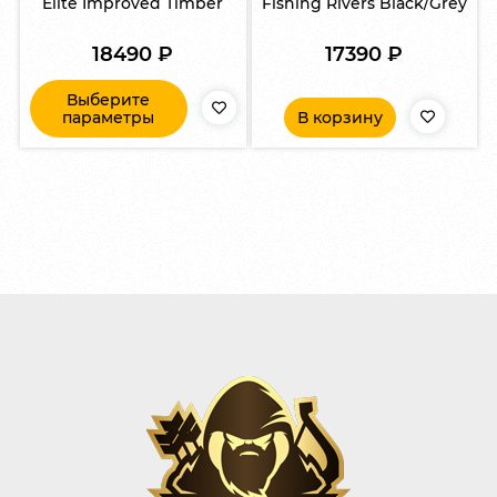
Elite Improved Timber
Fishing Rivers Black/Grey
18490
₽
17390
₽
Выберите
параметры
В корзину