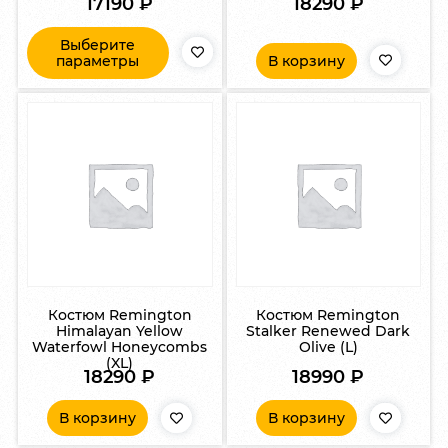
17190
₽
18290
₽
Выберите
параметры
В корзину
Костюм Remington
Костюм Remington
Himalayan Yellow
Stalker Renewed Dark
Waterfowl Honeycombs
Olive (L)
(XL)
18290
₽
18990
₽
В корзину
В корзину