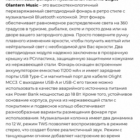
Olantern Music
– это высокотехнологичный
перезаряжаемый светодиодный фонарь в ретро стиле с
музыкальной Bluetooth колонкой. Этот фонарь
обеспечивает равномерное распределение света на 360
градусов в туризме, рыбалке, охоте и просто дома или на
дворе вашего загородного дома. Просто поверните ручку
плавного изменения яркости, чтобы получить желтый или
нейтральный свет с необходимой для Вас яркости. Два
светодиодных модуля надежно заключены в прозрачную
крышку из PCпластика, защищенную защитными кожухами
из нержавеющей стали. Фонарь оснащен встроенным
аккумулятором емкостью 11200 мАч и имеет зарядные
порты USB Type-C и магнитный порт для кабеля Olight
MCC3. С выходами USB-A и USB-C его также можно
использовать в качестве аварийного источника питания
как Power Bank мощностью до 18 Вт. Кроме того, устойчивое
основание корпуса, ручка из нержавеющей стали с
покрытием и подвесное кольцо обеспечивают
разнообразные варианты размещения фонаря при
использования. Музыкальная колонка имеет два динамика
по 12 W, режим TWS позволяет воспроизводить в режиме
стерео, что создает более реалистичный звук. Режим с
танцующими огнями добавляет настроение во время