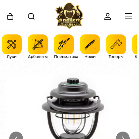
Луки
Арбалеты
Пневматика
Ножи
Топоры
К
‹
›