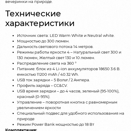
вечеринки на природе.
Технические
характеристики
Источник света: LED Warm White и Neutral white.
Мощностью до 300 люмен.
Дальность светового потока 14 метров.
Режимы работы яркости 4 – Натуральный свет 300 и
130 люмен, Желтый свет 130 и 10 люмен.
Распределение света на 360 °
Питание: блок из 4 Li-ion аккумуляторов 18650 3.6 В.
емкостью 11200 mAh / 40.32 Wh.
USB ток зарядки – 5 Вольт / 2 Aмпера.
Профиль заряда – CC&CV.
USB время зарядки – до 4 часов, зеленый (95-100%),
красный (0-95%).
Управление – поворотная кнопка с равномерным
увеличением яркости
Специальный подвес для удобного использования на
природе
Режим Power Bank мощностью до 18 Вт
Комплектация: