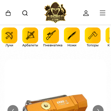
Луки
Арбалеты
Пневматика
Ножи
Топоры
К
‹
›