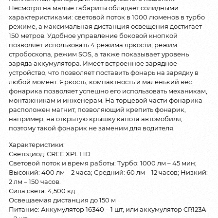
Несмотря на малые габариты обладает солидными
характеристиками: световой поток в 1000 люменов в турбо
режиме, а максимальная дистанция освещения достигает
150 метров. Удобное управление боковой кнопкой
позволяет использовать 4 режима яркости, режим
стробоскопа, режим SOS, а также показывает уровень
заряда аккумулятора. Имеет встроенное зарядное
устройство, что позволяет поставить фонарь на зарядку в
любой момент. Яркость, компактность и маленький вес
фонарика позволяет успешно его использовать механикам,
монтажникам и инженерам. На торцевой части фонарика
расположен магнит, позволяющий крепить фонарик,
например, на открытую крышку капота автомобиля,
поэтому такой фонарик не заменим для водителя.
Характеристики:
Светодиод: CREE XPL HD
Световой поток и время работы: Турбо: 1000 лм – 45 мин;
Высокий: 400 лм – 2 часа; Средний: 60 лм – 12 часов; Низкий:
2 лм – 150 часов.
Сила света: 4,500 кд
Освещаемая дистанция до 150 м
Питание: Аккумулятор 16340 – 1 шт, или аккумулятор CR123A