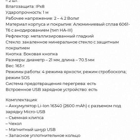
– 2 шт.
Влагозащита: IPx8
Ударопрочность: 1 м
Рабочее напряжение: 2 – 4.2 Вольт
Материал корпуса и покрытие: Алюминиевый сплав 6061-
T6 с анодированием (тип HA-III)
Рефлектор: металлизированный гладкий
Стекло: закаленное минеральное стекло с защитным
покрытием
Кнопка: Боковая кнопка
Размеры: диаметр – 21 мм, длина – 70.5 мм
Вес: 163 г.
Режимы работы: 4 режима яркости; режим стробоскопа;
режим SOS
Система предотвращения перегрева: есть
Встроенное USB зарядное устройство: есть
Комплектация:
– Аккумулятор Li-Ion 16340 (2600 mAh) с разъемом под
зарядку Micro-USB
– Съемная клипса
– Чехол
– Магнитный шнур USB
– Запасное уплотнительное кольцо