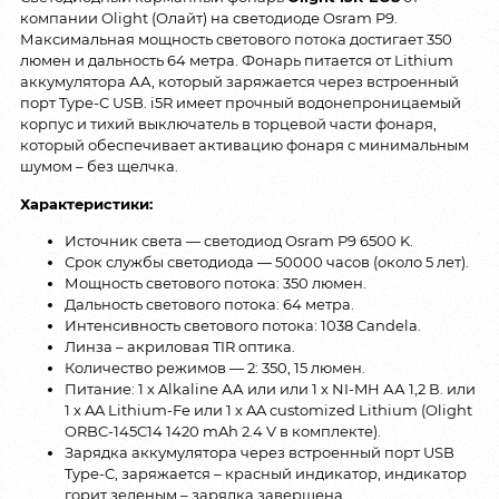
компании Olight (Олайт) на светодиоде Osram P9.
Максимальная мощность светового потока достигает 350
люмен и дальность 64 метра. Фонарь питается от Lithium
аккумулятора АА, который заряжается через встроенный
порт Type-C USB. i5R имеет прочный водонепроницаемый
корпус и тихий выключатель в торцевой части фонаря,
который обеспечивает активацию фонаря с минимальным
шумом – без щелчка.
Характеристики:
Источник света — светодиод Osram P9 6500 K.
Срок службы светодиода — 50000 часов (около 5 лет).
Мощность светового потока: 350 люмен.
Дальность светового потока: 64 метра.
Интенсивность светового потока: 1038 Candela.
Линза – акриловая TIR оптика.
Количество режимов — 2: 350, 15 люмен.
Питание: 1 х Alkaline АА или или 1 х NI-MH АА 1,2 В. или
1 х AA Lithium-Fe или 1 х AA customized Lithium (Olight
ORBC-145C14 1420 mAh 2.4 V в комплекте).
Зарядка аккумулятора через встроенный порт USB
Type-C, заряжается – красный индикатор, индикатор
горит зеленым – зарядка завершена.