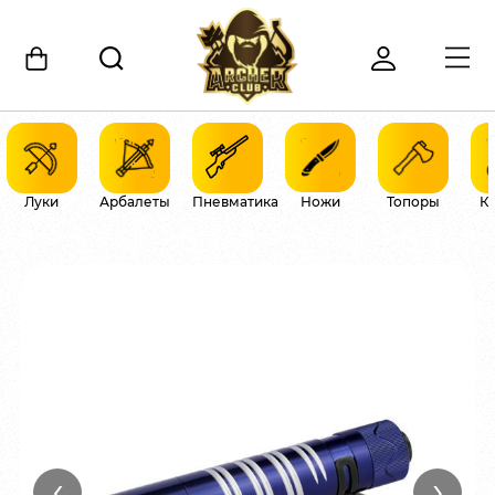
Луки
Арбалеты
Пневматика
Ножи
Топоры
К
‹
›