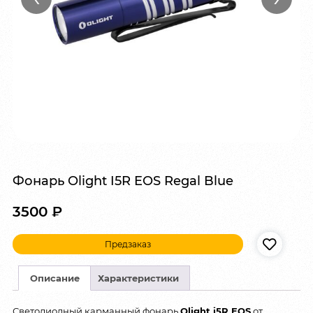
Фонарь Olight I5R EOS Regal Blue
3500
₽
Предзаказ
Описание
Характеристики
Светодиодный карманный фонарь
Olight i5R EOS
от