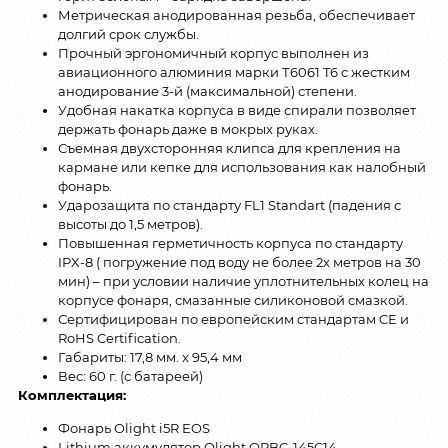
Метрическая анодированная резьба, обеспечивает
долгий срок службы.
Прочный эргономичный корпус выполнен из
авиационного алюминия марки Т6061 T6 с жестким
анодирование 3-й (максимальной) степени.
Удобная накатка корпуса в виде спирали позволяет
держать фонарь даже в мокрых руках.
Съемная двухсторонняя клипса для крепления на
кармане или кепке для использования как налобный
фонарь.
Ударозащита по стандарту FL1 Standart (падения с
высоты до 1,5 метров).
Повышенная герметичность корпуса по стандарту
IPX-8 ( погружение под воду не более 2х метров на 30
мин) – при условии наличие уплотнительных колец на
корпусе фонаря, смазанные силиконовой смазкой.
Сертифицирован по европейским стандартам CE и
RoHS Certification.
Габариты: 17,8 мм. x 95,4 мм
Вес: 60 г. (с батареей)
Комплектация:
Фонарь Olight i5R EOS
Lithium аккумулятор Olight ORBC-145C14