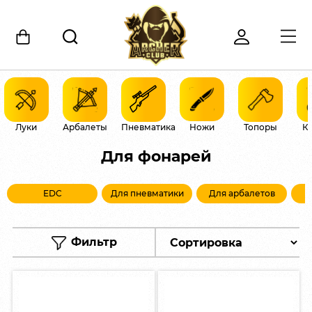
Луки
Арбалеты
Пневматика
Ножи
Топоры
К
Для фонарей
EDC
Для пневматики
Для арбалетов
Фильтр