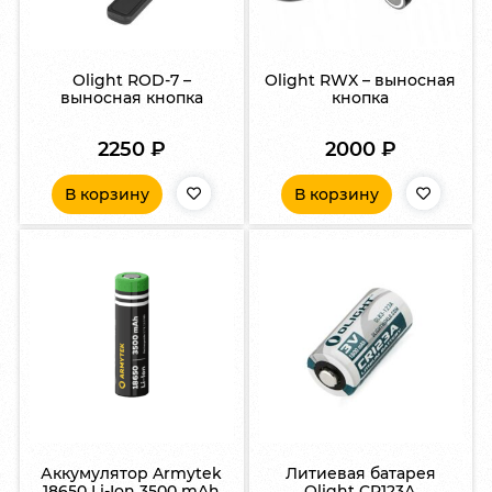
Olight ROD-7 –
Olight RWX – выносная
выносная кнопка
кнопка
2250
₽
2000
₽
В корзину
В корзину
Аккумулятор Armytek
Литиевая батарея
18650 Li-Ion 3500 mAh
Olight CR123А