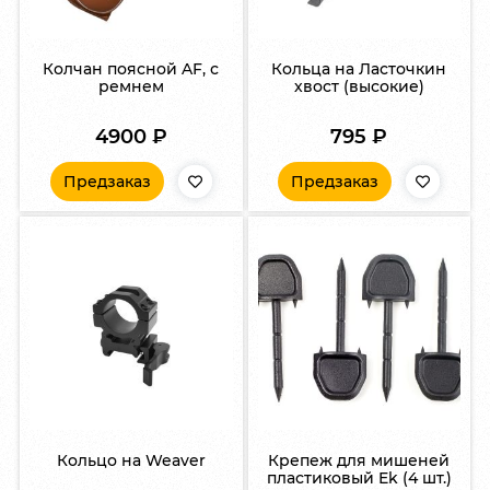
Колчан поясной AF, с
Кольца на Ласточкин
ремнем
хвост (высокие)
4900
₽
795
₽
Предзаказ
Предзаказ
Кольцо на Weaver
Крепеж для мишеней
пластиковый Ek (4 шт.)