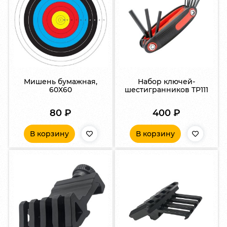
Мишень бумажная,
Набор ключей-
60Х60
шестигранников TP111
80
₽
400
₽
В корзину
В корзину