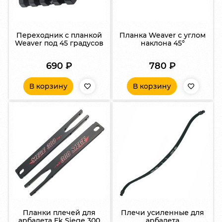
Переходник с планкой
Планка Weaver с углом
Weaver под 45 градусов
наклона 45°
690
₽
780
₽
В корзину
В корзину
Планки плечей для
Плечи усиленные для
арбалета Ek Siege 300
арбалета