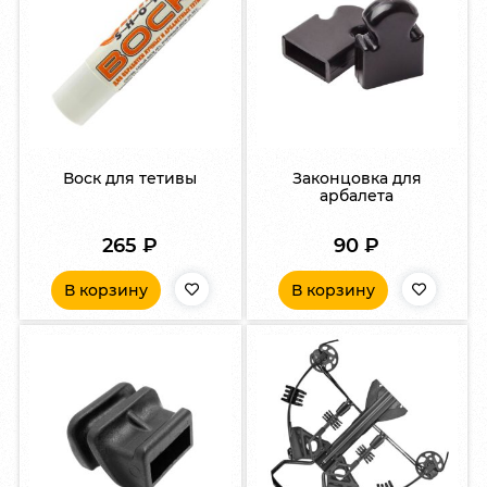
Воск для тетивы
Законцовка для
арбалета
265
₽
90
₽
В корзину
В корзину