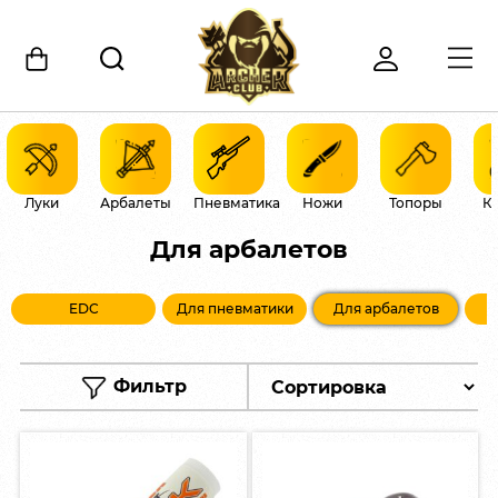
Луки
Арбалеты
Пневматика
Ножи
Топоры
К
Для арбалетов
EDC
Для пневматики
Для арбалетов
Фильтр