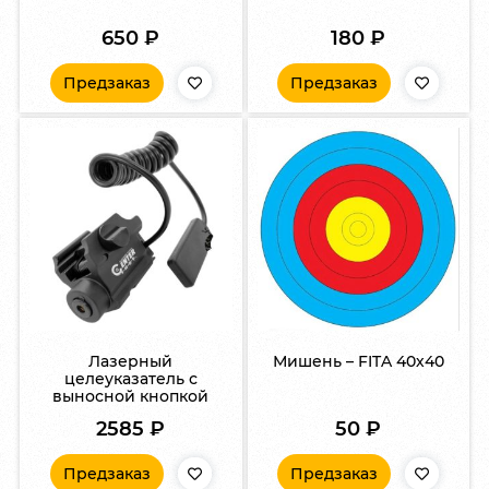
650
₽
180
₽
Предзаказ
Предзаказ
Лазерный
Мишень – FITA 40х40
целеуказатель с
выносной кнопкой
2585
₽
50
₽
Предзаказ
Предзаказ