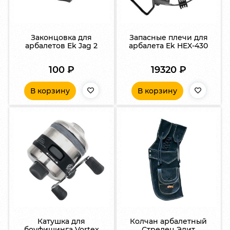
Законцовка для
Запасные плечи для
арбалетов Ek Jag 2
арбалета Ek HEX-430
100
₽
19320
₽
В корзину
В корзину
Катушка для
Колчан арбалетный
боуфишинга Vortex
Стрелец Элит