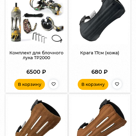
Комплект для блочного
Крага 17см (кожа)
лука TP2000
6500
₽
680
₽
В корзину
В корзину