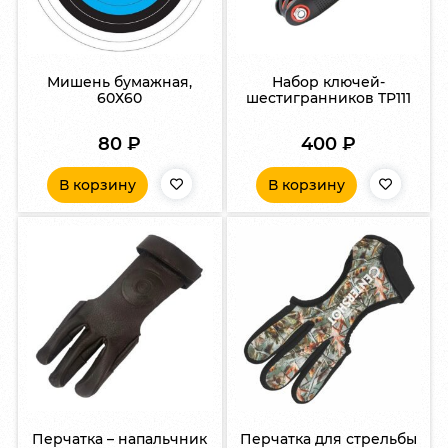
Мишень бумажная,
Набор ключей-
60Х60
шестигранников TP111
80
₽
400
₽
В корзину
В корзину
Перчатка – напальчник
Перчатка для стрельбы