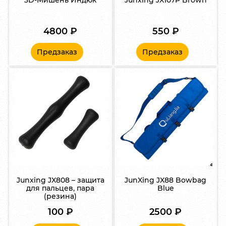
4800
₽
550
₽
Предзаказ
Предзаказ
Junxing JX808 – защита
JunXing JX88 Bowbag
для пальцев, пара
Blue
(резина)
100
₽
2500
₽