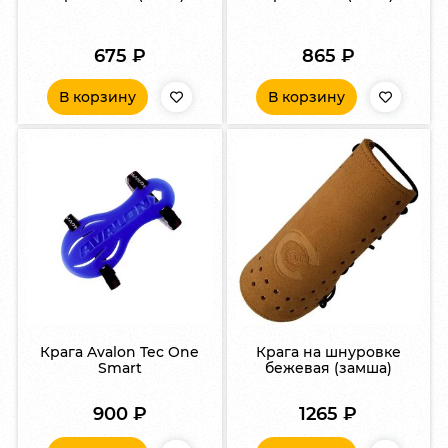
675
₽
865
₽
В корзину
В корзину
Крага Avalon Tec One
Крага на шнуровке
Smart
бежевая (замша)
900
₽
1265
₽