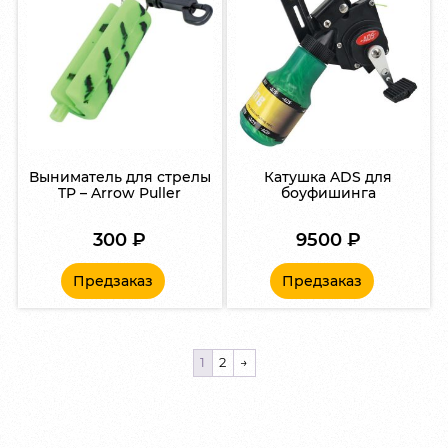
Выниматель для стрелы
Катушка ADS для
TP – Arrow Puller
боуфишинга
300
₽
9500
₽
Предзаказ
Предзаказ
1
2
→