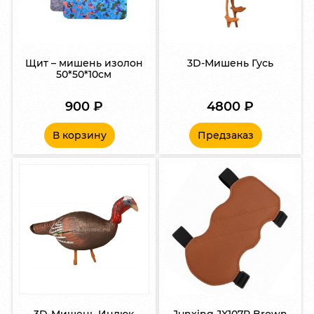
Щит – мишень изолон
3D-Мишень Гусь
50*50*10см
900
₽
4800
₽
В корзину
Предзаказ
3D-Мишень Индюк
Junxing JX107P Brown