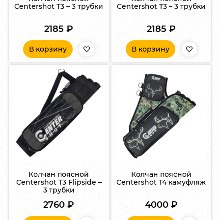
Centershot T3 – 3 трубки
Centershot T3 – 3 трубки
2185
₽
2185
₽
В корзину
В корзину
Колчан поясной
Колчан поясной
Centershot T3 Flipside –
Centershot T4 камуфляж
3 трубки
2760
₽
4000
₽