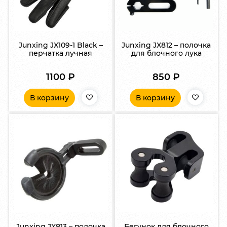
Junxing JX109-1 Black –
Junxing JX812 – полочка
перчатка лучная
для блочного лука
1100
₽
850
₽
В корзину
В корзину
Junxing JX813 – полочка
Бегунок для блочного