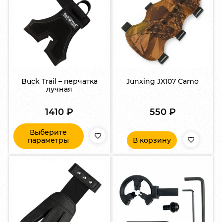
Buck Trail – перчатка
Junxing JX107 Camo
лучная
1410
₽
550
₽
Выберите
параметры
В корзину