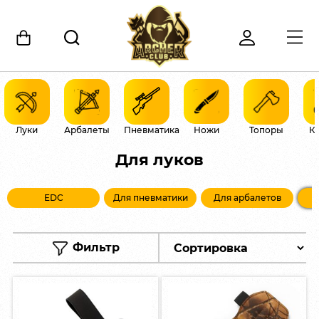
Луки
Арбалеты
Пневматика
Ножи
Топоры
К
Для луков
EDC
Для пневматики
Для арбалетов
Фильтр