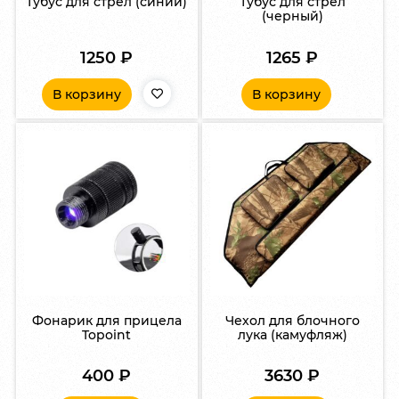
Тубус для стрел (синий)
Тубус для стрел
(черный)
1250
₽
1265
₽
В корзину
В корзину
Фонарик для прицела
Чехол для блочного
Topoint
лука (камуфляж)
400
₽
3630
₽