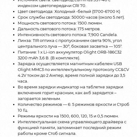
индексом цветопередачи CRI 70.
Цвет светодиода: Холодный -белый (5700-6700 К)
Срок службы светодиода: 50000 часов (около 5 лет).
Мощность светового потока: 1500 люмен.
Дальность светового потока: 175 метров.
Интенсивность светового потока: 7,900 Candela.
Линза: TIR оптика с пропусканием света 90%, угол
центрального луча — 30º, боковая засветка — 105°.
Питание: 1 x Li-ion аккумулятор Olight ORB-186C32
3200 mAh 3,6 В. (В комплекте).
Зарядка осуществляется магнитным кабелем USB
Olight MMC3 по интеллектуальному протоколу CC&CV
4.2V током до 2 Ампер, время полной зарядки до 3,5
часа.
Во время зарядки индикатор на таблетке зарядки
включения горит красным, как акб зарядится –
загорается зеленым.
Количество режимов — 6: 5 режимов яркости и Строб
10 Гц.
Режимы яркости на 1500, 600, 120, 15 и 0,5 люмен.
Интеллектуальная схема управляющего драйвера с
функцией памяти, запоминает последний режим
работы кроме Стоб сигнала.