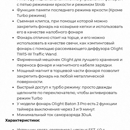
с пятью режимами яркости и режимом Strob
Функция памяти последнего режима яркости (Кроме
Turbo режима).
Съемная клипса, при помощи которой можно
закрепить фонарь на козырьке кепки и использовать
его в качестве налобного фонаря
Фонарь отлично стоит на торце, и его можно
использовать в качестве свечи, как кэмпинговый
фонарь с помощью рассеивающего диффузора Olight
TW15-W Traffic Wand.
Фирменный мешочек Olight для лучшего хранения и
переноса фонаря и магнитного кабеля зарядки.
Мощный магнит в торцевой части фонаря позволит
закрепить фонарь на любой металлической
поверхности.
Быстрый доступ к турбо режиму: просто дважды
щелкните по переключателю, чтобы активировать
режим Turbo
У модели фонарь Olight Baton 3 Pro есть 2 функции
таймера выключения через 3 и 9 минут.
Минимальный ток саморазряда 30uA.
Характеристики:
Источник света: светодиод Luminus SST-40 с