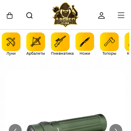
Луки
Арбалеты
Пневматика
Ножи
Топоры
К
‹
›