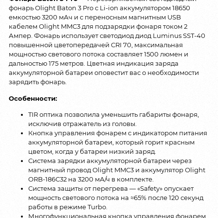
фонарь Olight Baton 3 Pro с Li-ion аккумулятором 18650
емкостью 3200 мАч и с переносным магнитным USB
кабелем Olight MMC3 для подзарядки фонаря током 2
Ампер. Фонарь использует светодиод диод Luminus SST-40
повышенной цветопередачей CRI 70, максимальная
мощностью светового потока составляет 1500 люмен и
дальностью 175 метров. Цветная индикация заряда
аккумуляторной батареи оповестит вас о необходимости
зарядить фонарь.
Особенности:
TIR оптика позволила уменьшить габариты фонаря,
исключив отражатель из головы.
Кнопка управления фонарем с индикатором питания
аккумуляторной батареи, который горит красным
цветом, когда у батареи низкий заряд.
Система зарядки аккумуляторной батареи через
магнитный провод Olight MMC3 и аккумулятор Olight
ORB-186C32 на 3200 мА/ч в комплекте.
Система защиты от перегрева — «Safety» опускает
мощность светового потока на ≈65% после 120 секунд
работы в режиме Turbo.
Многофункциональная кнопка управления фонарем