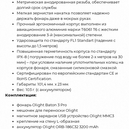
Метрическая анодированная резьба, обеспечивает
долгий срок службы.
Мелкая зернистая накатка позволяет надежно
держать фонарь даже в мокрых руках.
Прочный эргономичный корпус выполнен из
авиационного алюминия марки Т6061 T6 с жестким
анодирование 3-й (максимальной) степени.
Ударозащита по стандарту FL1 Standart (падения с
высоты до 1,5 метров).
Повышенная герметичность корпуса по стандарту
IPX-8 ( погружение под воду не более 2-х метров на 30
мин) – при условии наличие уплотнительных колец на
корпусе фонаря, смазанные силиконовой смазкой.
Сертифицирован по европейским стандартам CE и
RoHS Certification.
Габариты: 101,4 мм. x 23 мм.
Вес: 103 г. (c аккумулятором)
Комплектация:
фонарь Olight Baton 3 Pro
мешочек для переноски Olight
магнитное зарядное USB устройство Olight MMC3
крепление на стену L-образная
аккумулятор Olight ORB-186C32 3200 mAh