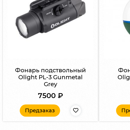
Фонарь подствольный
Фон
Olight PL-3 Gunmetal
Oli
Grey
7500
₽
Предзаказ
Пр