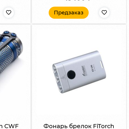
Предзаказ
gn CWF
Фонарь брелок FiTorch