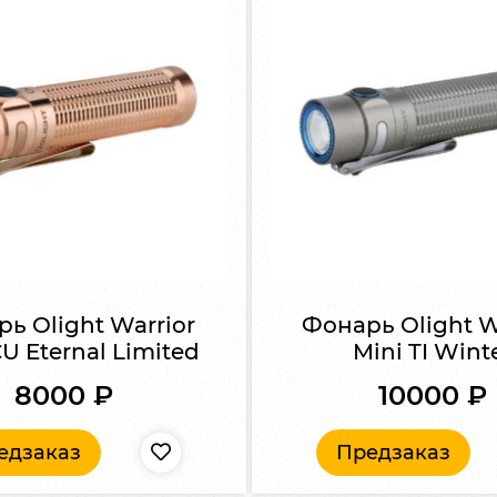
ь Olight Warrior
Фонарь Olight W
U Eternal Limited
Mini TI Wint
8000
₽
10000
₽
едзаказ
Предзаказ