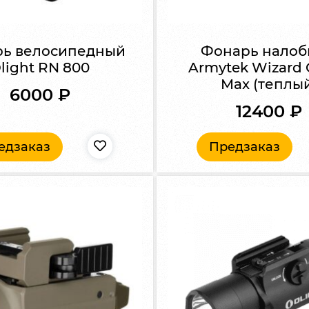
ь велосипедный
Фонарь нало
light RN 800
Armytek Wizard 
Max (теплы
6000
₽
12400
₽
едзаказ
Предзаказ