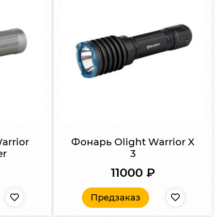
arrior
Фонарь Olight Warrior X
er
3
11000
₽
Предзаказ