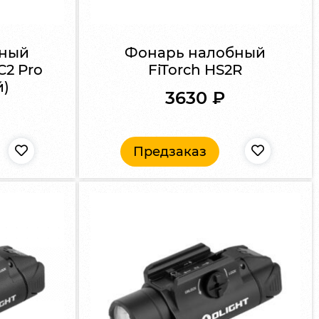
бный
Фонарь налобный
C2 Pro
FiTorch HS2R
й)
3630
₽
Предзаказ