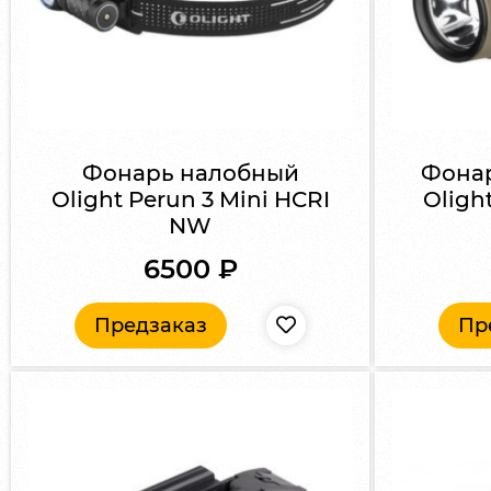
Фонарь налобный
Фона
Olight Perun 3 Mini HCRI
Olight
NW
6500
₽
Предзаказ
Пр