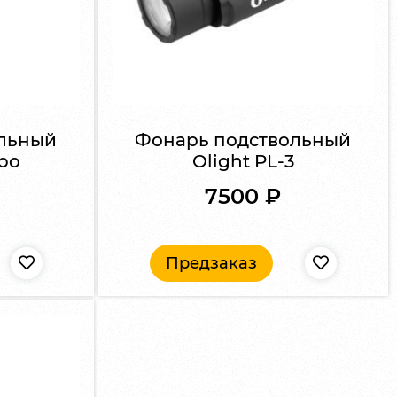
льный
Фонарь подствольный
rbo
Olight PL-3
7500
₽
Предзаказ