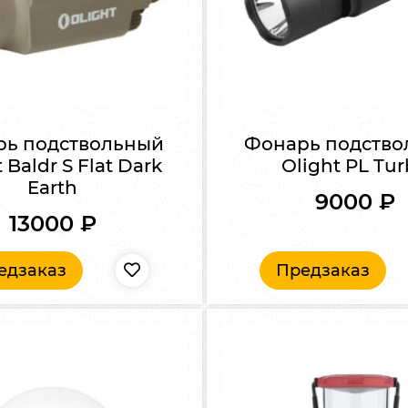
рь подствольный
Фонарь подство
 Baldr S Flat Dark
Olight PL Tu
Earth
9000
₽
13000
₽
едзаказ
Предзаказ