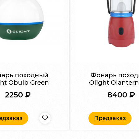
арь походный
Фонарь похо
ght Obulb Green
Olight Olanter
2250
₽
8400
₽
едзаказ
Предзаказ