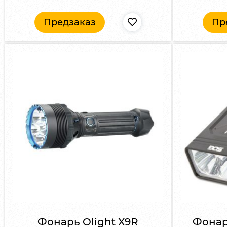
Предзаказ
Пр
Фонарь Olight X9R
Фонар