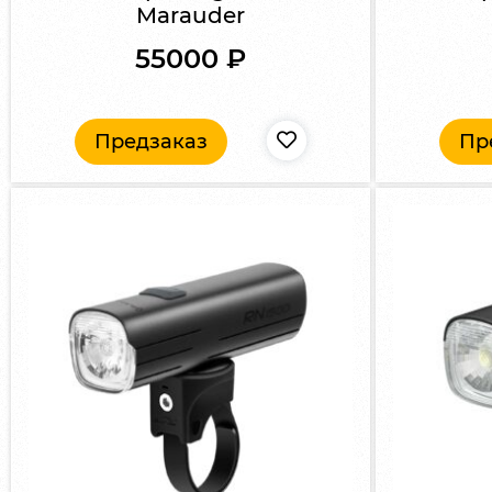
Marauder
55000
₽
Предзаказ
Пр