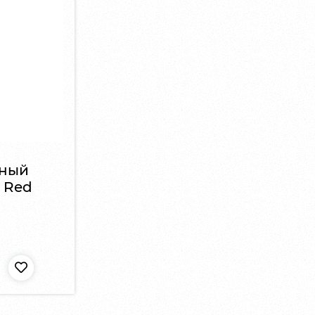
дный
n Red