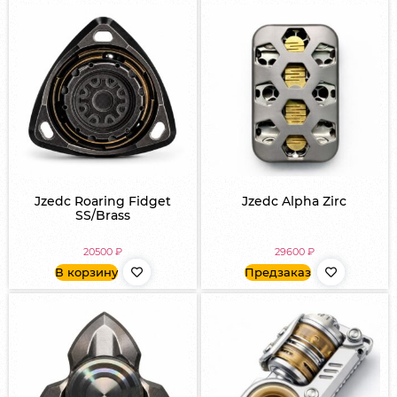
Jzedc Roaring Fidget
Jzedc Alpha Zirc
SS/Brass
20500
₽
29600
₽
В корзину
Предзаказ