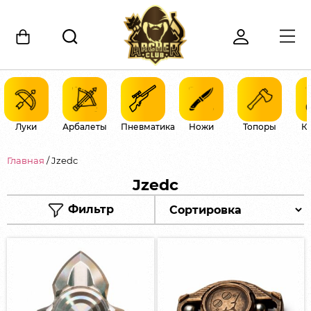
Луки
Арбалеты
Пневматика
Ножи
Топоры
К
Главная
/ Jzedc
Jzedc
Фильтр