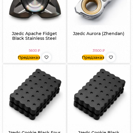
Jzedc Apache Fidget
Jzedc Aurora (Zhendan)
Black Stainless Steel
5600
₽
31500
₽
Предзаказ
Предзаказ
Jzedc Cookie Black Four
Jzedc Cookie Black