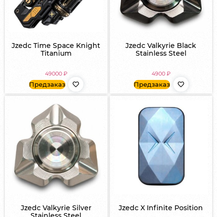
Jzedc Time Space Knight
Jzedc Valkyrie Black
Titanium
Stainless Steel
49000
₽
4900
₽
Предзаказ
Предзаказ
Jzedc Valkyrie Silver
Jzedc X Infinite Position
Stainless Steel