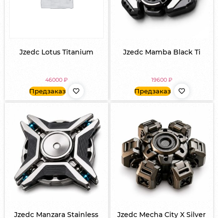
Jzedc Lotus Titanium
Jzedc Mamba Black Ti
46000
₽
19600
₽
Предзаказ
Предзаказ
Jzedc Manzara Stainless
Jzedc Mecha City X Silver