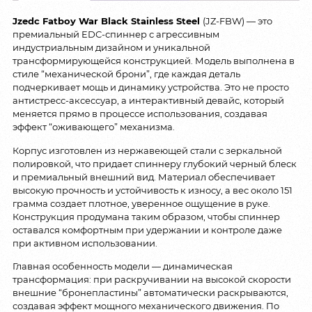
Jzedc Fatboy War Black Stainless Steel
(JZ-FBW) — это
премиальный EDC-спиннер с агрессивным
индустриальным дизайном и уникальной
трансформирующейся конструкцией. Модель выполнена в
стиле “механической брони”, где каждая деталь
подчеркивает мощь и динамику устройства. Это не просто
антистресс-аксессуар, а интерактивный девайс, который
меняется прямо в процессе использования, создавая
эффект “оживающего” механизма.
Корпус изготовлен из нержавеющей стали с зеркальной
полировкой, что придает спиннеру глубокий черный блеск
и премиальный внешний вид. Материал обеспечивает
высокую прочность и устойчивость к износу, а вес около 151
грамма создает плотное, уверенное ощущение в руке.
Конструкция продумана таким образом, чтобы спиннер
оставался комфортным при удержании и контроле даже
при активном использовании.
Главная особенность модели — динамическая
трансформация: при раскручивании на высокой скорости
внешние “бронепластины” автоматически раскрываются,
создавая эффект мощного механического движения. По