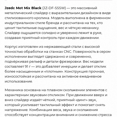
Jzedc Mot Mix Black
(JZ-DF-SSSW) — это массивный
металлический слайдер с выразительным дизайном в виде
стилизованного кролика. Модель выполнена в фирменном
индустриальном стиле бренда и рассчитана на тех, кто
ценит тактильные ощущения, вес и чёткую механику.
Слайдер ощущается солидно и уверенно лежит в руке,
создавая приятный контроль при каждом движении.
Корпус изготовлен из нержавеющей стали с высокой
точностью обработки на станках CNC. Поверхность в сером
исполнении выглядит сдержанно и современно,
подчёркивая рельеф и детали фрезеровки. Вес модели
составляет 91 г — это добавляет инерции и делает отклик
более насыщенным и «плотным». Конструкция прочная,
износостойкая и рассчитана на активное ежедневное
использование.
Механика основана на плавном скольжении элементов с
характерным звуковым откликом. При движении вверх и
вниз слайдер издаёт чёткий, приятный «динг»-звук,
который усиливает тактильный эффект и помогает снять
напряжение. Комбинация веса, звука и скольжения
способствует концентрации внимания и снижению стресса