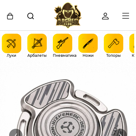
Луки
Арбалеты
Пневматика
Ножи
Топоры
К
‹
›