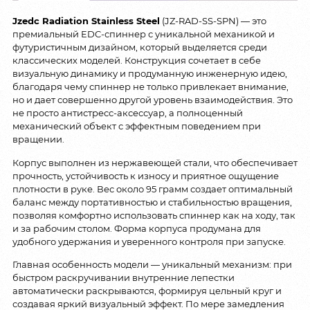
Jzedc Radiation Stainless Steel
(JZ-RAD-SS-SPN) — это
премиальный EDC-спиннер с уникальной механикой и
футуристичным дизайном, который выделяется среди
классических моделей. Конструкция сочетает в себе
визуальную динамику и продуманную инженерную идею,
благодаря чему спиннер не только привлекает внимание,
но и дает совершенно другой уровень взаимодействия. Это
не просто антистресс-аксессуар, а полноценный
механический объект с эффектным поведением при
вращении.
Корпус выполнен из нержавеющей стали, что обеспечивает
прочность, устойчивость к износу и приятное ощущение
плотности в руке. Вес около 95 грамм создает оптимальный
баланс между портативностью и стабильностью вращения,
позволяя комфортно использовать спиннер как на ходу, так
и за рабочим столом. Форма корпуса продумана для
удобного удержания и уверенного контроля при запуске.
Главная особенность модели — уникальный механизм: при
быстром раскручивании внутренние лепестки
автоматически раскрываются, формируя цельный круг и
создавая яркий визуальный эффект. По мере замедления