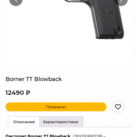
Borner TT Blowback
12490
₽
Предзаказ
Описание
Характеристики
Пистолет Borner TT Blowback
( 90050816728) –