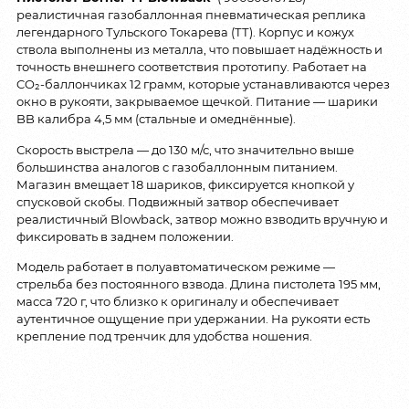
реалистичная газобаллонная пневматическая реплика
легендарного Тульского Токарева (ТТ). Корпус и кожух
ствола выполнены из металла, что повышает надёжность и
точность внешнего соответствия прототипу. Работает на
CO₂-баллончиках 12 грамм, которые устанавливаются через
окно в рукояти, закрываемое щечкой. Питание — шарики
BB калибра 4,5 мм (стальные и омеднённые).
Скорость выстрела — до 130 м/с, что значительно выше
большинства аналогов с газобаллонным питанием.
Магазин вмещает 18 шариков, фиксируется кнопкой у
спусковой скобы. Подвижный затвор обеспечивает
реалистичный Blowback, затвор можно взводить вручную и
фиксировать в заднем положении.
Модель работает в полуавтоматическом режиме —
стрельба без постоянного взвода. Длина пистолета 195 мм,
масса 720 г, что близко к оригиналу и обеспечивает
аутентичное ощущение при удержании. На рукояти есть
крепление под тренчик для удобства ношения.