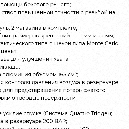
 помощи бокового рычага;
ствол повышенной точности с резьбой на
ль, 2 магазина в комплекте;
оих размеров креплений — 11 мм и 22 мм;
актического типа с щекой типа Monte Carlo;
цевья;
евье для улучшения хвата;
иклада;
3
з алюминия объемом 165 см
;
 контроля давления воздуха в резервуаре;
а для предотвращения потерь сжатого
овки о твердые поверхности;
силие спуска (Система Quattro Trigger);
а в резервуаре 200 BAR;