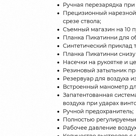
Ручная перезарядка при
Прецизионный нарезной 
срезе ствола;
Съемный магазин на 10 пу
Планка Пикатинни для об
Синтетический приклад т
Планка Пикатинни снизу 
Насечки на рукоятке и ц
Резиновый затыльник пр
Резервуар для воздуха и
Встроенный манометр для
Запатентованная систем
воздуха при ударах винт
Ручной предохранитель;
Полностью регулируемые у
Рабочее давление воздух