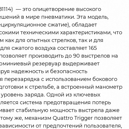
81114) — это олицетворение высокого
ешений в мире пневматики. Эта модель,
ециркуляционное сжатие), обладает
окими техническими характеристиками, что
 как для опытных стрелков, так и для
для сжатого воздуха составляет 165
 позволяет производить до 90 выстрелов на
люминиевый резервуар выдерживает
ируя надежность и безопасность
ая перезарядка с использованием бокового
готовки к стрельбе, а встроенный манометр
 уровень заряда. Одной из ключевых
вляется система предотвращения потерь
чивает стабильную мощность выстрела даже
тому же, механизм Quattro Trigger позволяет
 зависимости от предпочтений пользователя,