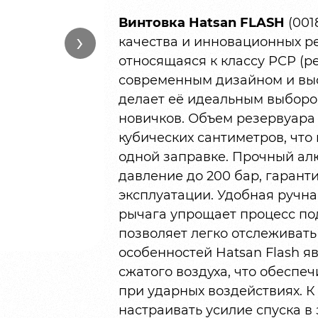
Винтовка Hatsan FLASH
(001
›
качества и инновационных р
относящаяся к классу РСР (р
современным дизайном и выс
делает её идеальным выбором
новичков. Объем резервуара 
кубических сантиметров, что
одной заправке. Прочный а
давление до 200 бар, гарант
эксплуатации. Удобная ручн
рычага упрощает процесс под
позволяет легко отслеживать
особенностей Hatsan Flash я
сжатого воздуха, что обеспе
при ударных воздействиях. К 
настраивать усилие спуска в