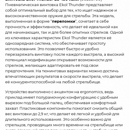
Пневматическая винтовка Ekol Thunder представляет
собой оптимальный выбор для тех, кто ищет надежное и
высококачественное оружие для стрельбы. Эта модель,
выполненная в форме “
переломки
“, сочетает в себе
прочность и эффективность, что делает её идеальной как
для начинающих, так и для более опытных стрелков. Одной
из ключевых характеристик Ekol Thunder является её
однозарядная система, что обеспечивает простоту
использования. Это позволяет быстро и удобно
перезаряжать винтовку после каждого выстрела, а высокий
потенциал модификации открывает возможности для
стрелков, желающих адаптировать её под свои
предпочтения. На тюнинговых вариантах можно достичь
впечатляющих результатов в скорости выстрела, что делает
её конкурентоспособной на любой стрельбище.
Устройство выполнено с акцентом на ergonomics, ведь
приклад имеет полурамочную конфигурацию с удобным
вырезом под большой палец, обеспечивая комфортный
захват. Пластиковые компоненты помогают снизить общий
вес винтовки до 2,9 кг, что делает её легкой и удобной для
длительного использования. Это особенно важно для
стрельцов, проводящих много времени на стрельбище или