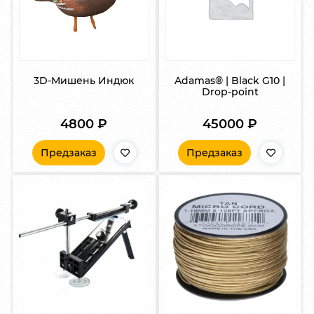
3D-Мишень Индюк
Adamas® | Black G10 |
Drop-point
4800
₽
45000
₽
Предзаказ
Предзаказ