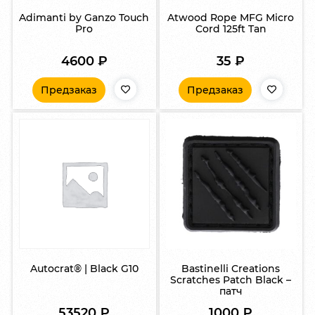
Adimanti by Ganzo Touch
Atwood Rope MFG Micro
Pro
Cord 125ft Tan
4600
₽
35
₽
Предзаказ
Предзаказ
Autocrat® | Black G10
Bastinelli Creations
Scratches Patch Black –
патч
53520
₽
1000
₽