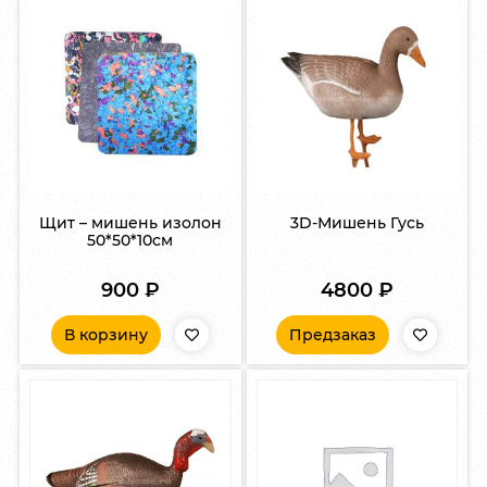
Щит – мишень изолон
3D-Мишень Гусь
50*50*10см
900
₽
4800
₽
В корзину
Предзаказ