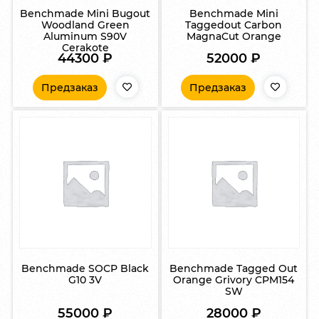
Benchmade Mini Bugout
Benchmade Mini
Woodland Green
Taggedout Carbon
Aluminum S90V
MagnaCut Orange
Cerakote
44300
₽
52000
₽
Предзаказ
Предзаказ
Benchmade SOCP Black
Benchmade Tagged Out
G10 3V
Orange Grivory CPM154
SW
55000
₽
28000
₽