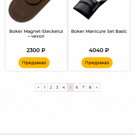
Boker Magnet-Stecketui
Boker Manicure Set Basic
– чехол
2300
₽
4040
₽
Предзаказ
Предзаказ
←
1
2
3
4
5
6
7
8
→