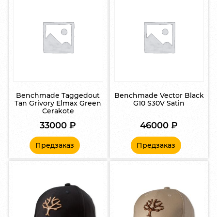
Benchmade Taggedout
Benchmade Vector Black
Tan Grivory Elmax Green
G10 S30V Satin
Cerakote
33000
₽
46000
₽
Предзаказ
Предзаказ