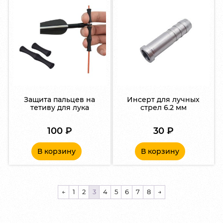
Защита пальцев на
Инсерт для лучных
тетиву для лука
стрел 6.2 мм
100
₽
30
₽
В корзину
В корзину
←
1
2
3
4
5
6
7
8
→