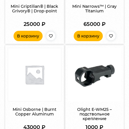
Mini Griptilian® | Black
Mini Narrows™ | Gray
Grivory® | Drop-point
Titanium
25000
₽
65000
₽
В корзину
В корзину
Mini Osborne | Burnt
Olight E-WM25 –
Copper Aluminum
подствольное
крепление
43000
₽
1000
₽