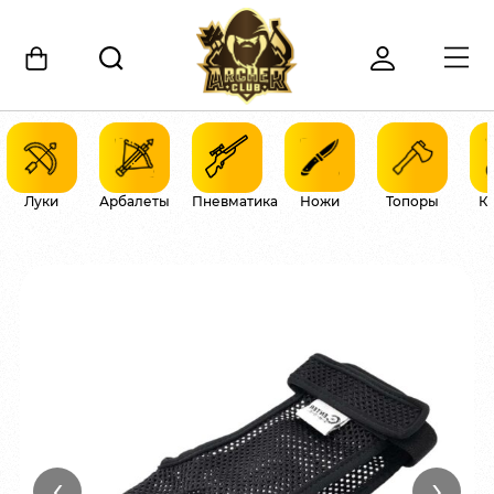
Луки
Арбалеты
Пневматика
Ножи
Топоры
К
‹
›