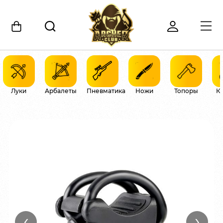
Луки
Арбалеты
Пневматика
Ножи
Топоры
К
‹
›