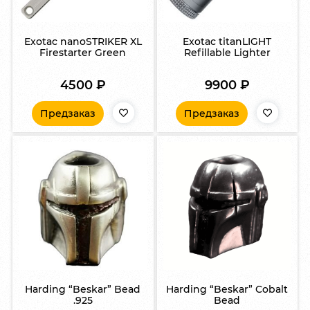
Exotac nanoSTRIKER XL
Exotac titanLIGHT
Firestarter Green
Refillable Lighter
4500
₽
9900
₽
Предзаказ
Предзаказ
Harding “Beskar” Bead
Harding “Beskar” Cobalt
.925
Bead