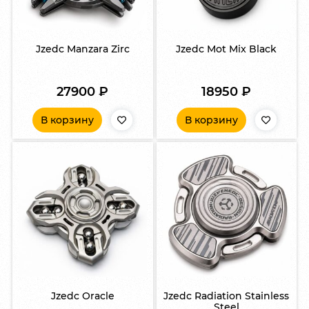
Jzedc Manzara Zirc
Jzedc Mot Mix Black
27900
₽
18950
₽
В корзину
В корзину
Jzedc Oracle
Jzedc Radiation Stainless
Steel