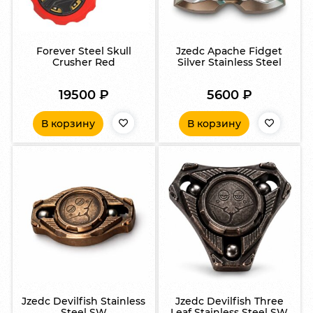
Forever Steel Skull
Jzedc Apache Fidget
Crusher Red
Silver Stainless Steel
19500
₽
5600
₽
В корзину
В корзину
Jzedc Devilfish Stainless
Jzedc Devilfish Three
Steel SW
Leaf Stainless Steel SW