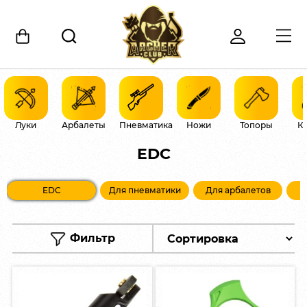
Луки
Арбалеты
Пневматика
Ножи
Топоры
К
EDC
EDC
Для пневматики
Для арбалетов
Фильтр