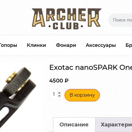
Топоры
Клинки
Фонари
Аксессуары
Б
Exotac nanoSPARK One
4500
₽
В корзину
Описание
Характери