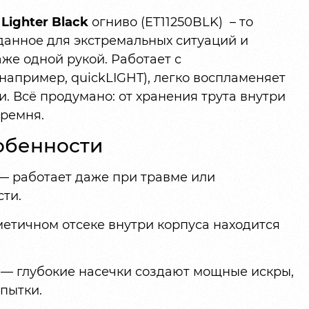
Lighter Black
огниво (ET11250BLK) – то
данное для экстремальных ситуаций и
же одной рукой. Работает с
апример, quickLIGHT), легко воспламеняет
и. Всё продумано: от хранения трута внутри
кремня.
обенности
— работает даже при травме или
ти.
етичном отсеке внутри корпуса находится
— глубокие насечки создают мощные искры,
опытки.