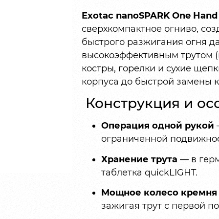
Exotac nanoSPARK One Hand 
сверхкомпактное огниво, соз
быстрого разжигания огня да
высокоэффективным трутом (н
костры, горелки и сухие щепк
корпуса до быстрой замены 
Конструкция и ос
Операция одной рукой
ограниченной подвижнос
Хранение трута
— в герм
таблетка quickLIGHT.
Мощное колесо кремня
зажигая трут с первой п