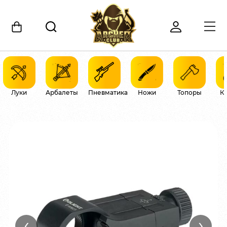
Луки
Арбалеты
Пневматика
Ножи
Топоры
К
‹
›