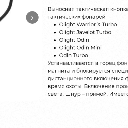
Выносная тактическая кнопка
›
тактических фонарей:
Olight Warrior X Turbo
Olight Javelot Turbo
Olight Odin
Olight Odin Mini
Odin Turbo
Устанавливается в торец фо
магнита и блокируется спец
дистанционного включения ф
время охоты. Включение про
света. Шнур – прямой. Имеет