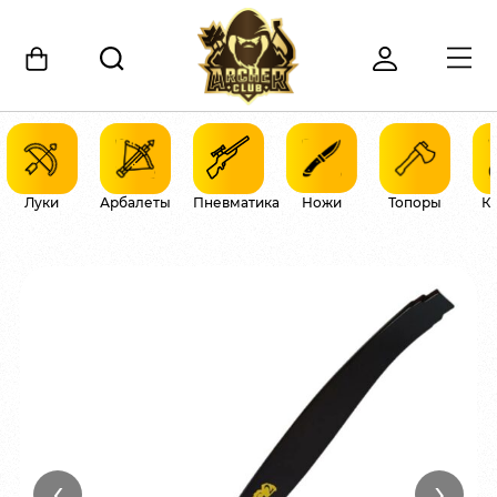
Луки
Арбалеты
Пневматика
Ножи
Топоры
К
‹
›