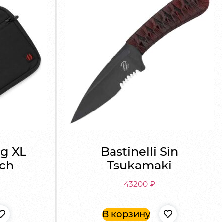
ag XL
Bastinelli Sin
ach
Tsukamaki
43200
₽
В корзину