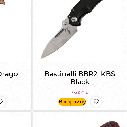
 Drago
Bastinelli BBR2 IKBS
Black
33000
₽
В корзину