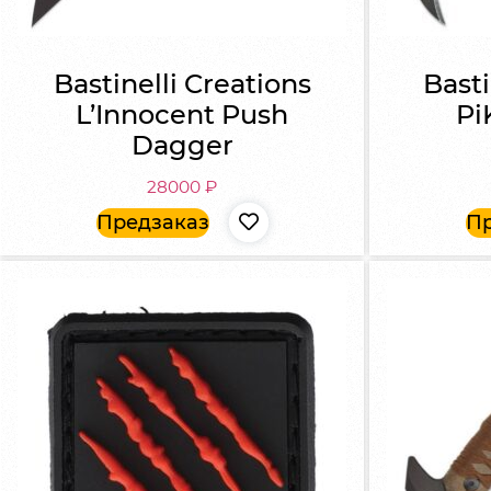
Bastinelli Creations
Basti
L’Innocent Push
Pi
Dagger
28000
₽
Предзаказ
Пр