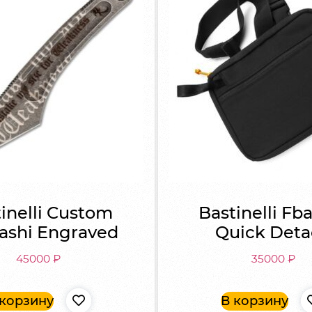
inelli Custom
Bastinelli Fb
dashi Engraved
Quick Det
45000
₽
35000
₽
 корзину
В корзину