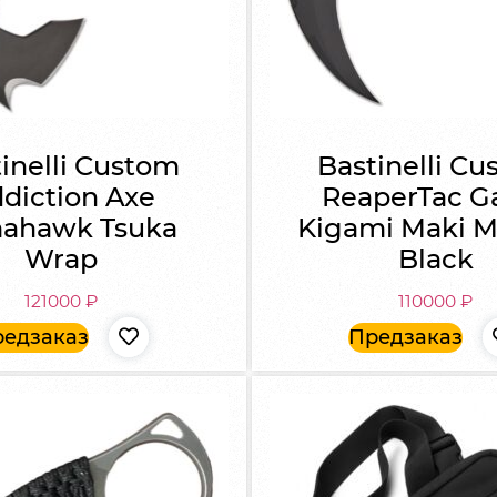
inelli Custom
Bastinelli C
diction Axe
ReaperTac G
ahawk Tsuka
Kigami Maki 
Wrap
Black
121000
₽
110000
₽
едзаказ
Предзаказ