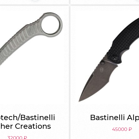
tech/Bastinelli
Bastinelli Al
her Creations
45000
₽
32000
₽