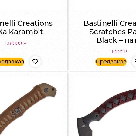
nelli Creations
Bastinelli Cre
Ka Karambit
Scratches P
Black – па
38000
₽
1000
₽
едзаказ
Предзаказ