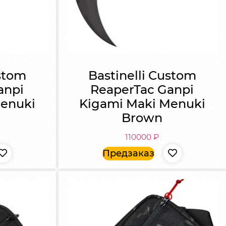
ustom
Bastinelli Custom
anpi
ReaperTac Ganpi
Menuki
Kigami Maki Menuki
Brown
110000
₽
Предзаказ