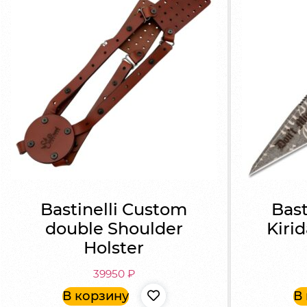
Bastinelli Custom
Bast
double Shoulder
Kiri
Holster
39950
₽
В корзину
В