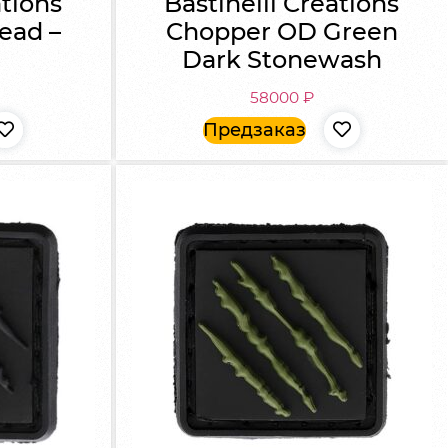
ations
Bastinelli Creations
ead –
Chopper OD Green
Dark Stonewash
58000
₽
Предзаказ