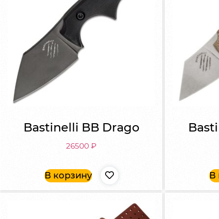
Bastinelli BB Drago
Basti
26500
₽
В корзину
В