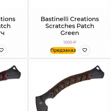
ations
Bastinelli Creations
atch
Scratches Patch
тч
Green
1000
₽
Предзаказ