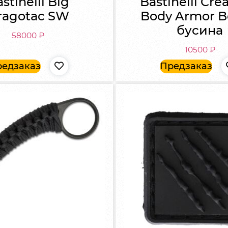
stinelli Big
Bastinelli Cre
ragotac SW
Body Armor B
бусина
58000
₽
10500
₽
едзаказ
Предзаказ