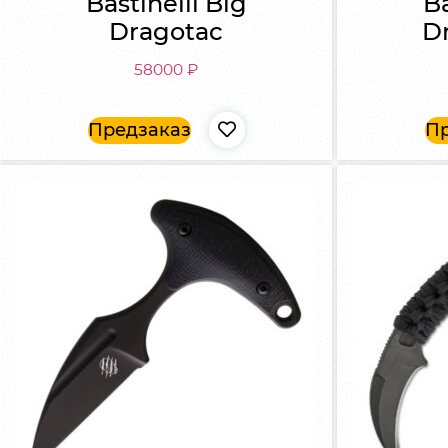
Bastinelli Big
Ba
Dragotac
D
58000
₽
Предзаказ
Пр