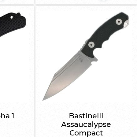
pha 1
Bastinelli
Assaucalypse
Compact