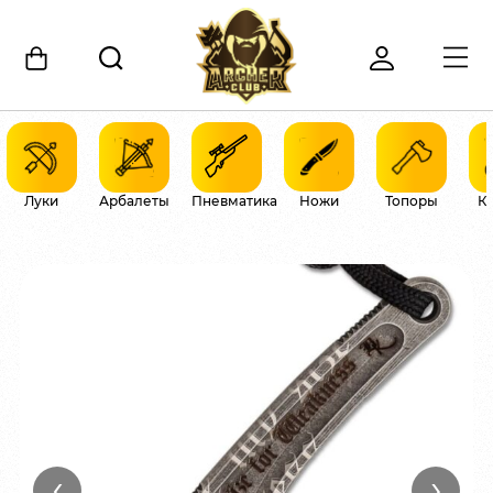
Луки
Арбалеты
Пневматика
Ножи
Топоры
К
‹
›