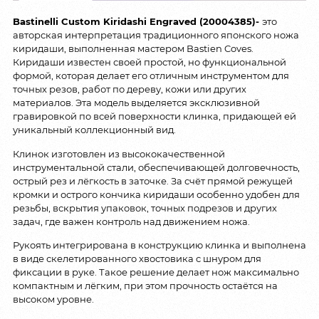
Bastinelli Custom Kiridashi Engraved (20004385)-
это
авторская интерпретация традиционного японского ножа
киридаши, выполненная мастером Bastien Coves.
Киридаши известен своей простой, но функциональной
формой, которая делает его отличным инструментом для
точных резов, работ по дереву, кожи или других
материалов. Эта модель выделяется эксклюзивной
гравировкой по всей поверхности клинка, придающей ей
уникальный коллекционный вид.
Клинок изготовлен из высококачественной
инструментальной стали, обеспечивающей долговечность,
острый рез и лёгкость в заточке. За счёт прямой режущей
кромки и острого кончика киридаши особенно удобен для
резьбы, вскрытия упаковок, точных подрезов и других
задач, где важен контроль над движением ножа.
Рукоять интегрирована в конструкцию клинка и выполнена
в виде скелетированного хвостовика с шнуром для
фиксации в руке. Такое решение делает нож максимально
компактным и лёгким, при этом прочность остаётся на
высоком уровне.