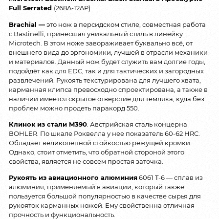
Full Serrated
(268A-12AP)
Brachial —
это нож в персидском стиле, совместная работа
с Bastinelli, принёсшая уникальный стиль в линейку
Microtech. В этом ноже завораживает буквально всё, от
внешнего вида до эргономики, лучшей в отрасли механики
и материалов. Данный нож будет служить вам долгие годы,
подойдёт как для EDC, так и для тактических и загородных
развлечений. Рукоять текстурирована для лучшего хвата,
карманная клипса превосходно спроектирована, а также в
наличии имеется скрытое отверстие для темляка, куда без
проблем можно продеть паракорд 550.
Клинок из стали M390
. Австрийская сталь концерна
BOHLER. По шкале Роквелла у нее показатель 60-62 HRC.
Обладает великолепной стойкостью режущей кромки.
Однако, стоит отметить, что обратной стороной этого
свойства, является не совсем простая заточка.
Рукоять из авиационного алюминия
6061 T-6 — сплав из
алюминия, применяемый в авиации, который также
пользуется большой популярностью в качестве сырья для
рукояток карманных ножей. Ему свойственна отличная
прочность и функциональность.