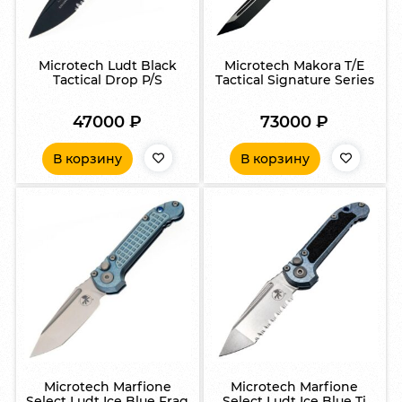
Microtech Ludt Black
Microtech Makora T/E
Tactical Drop P/S
Tactical Signature Series
47000
₽
73000
₽
В корзину
В корзину
Microtech Marfione
Microtech Marfione
Select Ludt Ice Blue Frag
Select Ludt Ice Blue Ti