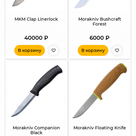
MKM Clap Linerlock
Morakniv Bushcraft
Forest
40000
₽
6000
₽
В корзину
В корзину
Morakniv Companion
Morakniv Floating Knife
Black