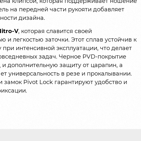
ена клипсой, которая поддерживает ношение
ель на передней части рукояти добавляет
ности дизайна.
itro-V
, которая славится своей
 и легкостью заточки. Этот сплав устойчив к
у при интенсивной эксплуатации, что делает
овседневных задач. Черное PVD-покрытие
 и дополнительную защиту от царапин, а
ет универсальность в резе и прокалывании.
и замок Pivot Lock гарантируют удобство и
фиксации.