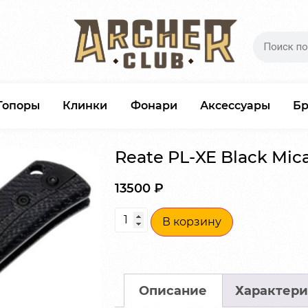
Топоры
Клинки
Фонари
Аксессуары
Б
Reate PL-XE Black Mic
13500
₽
В корзину
Описание
Характери