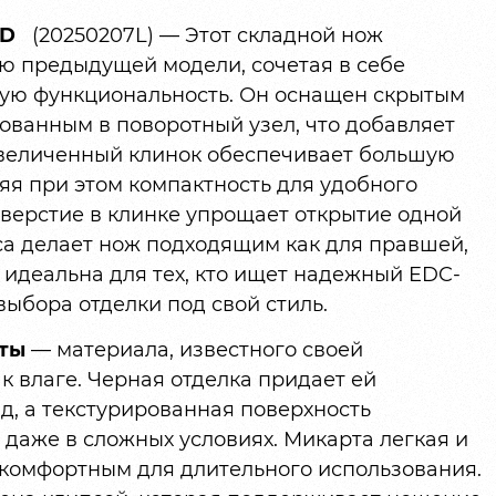
PVD
(20250207L) — Этот складной нож
ю предыдущей модели, сочетая в себе
ую функциональность. Он оснащен скрытым
ованным в поворотный узел, что добавляет
Увеличенный клинок обеспечивает большую
яя при этом компактность для удобного
тверстие в клинке упрощает открытие одной
са делает нож подходящим как для правшей,
ь идеальна для тех, кто ищет надежный EDC-
ыбора отделки под свой стиль.
ты
— материала, известного своей
к влаге. Черная отделка придает ей
д, а текстурированная поверхность
даже в сложных условиях. Микарта легкая и
 комфортным для длительного использования.