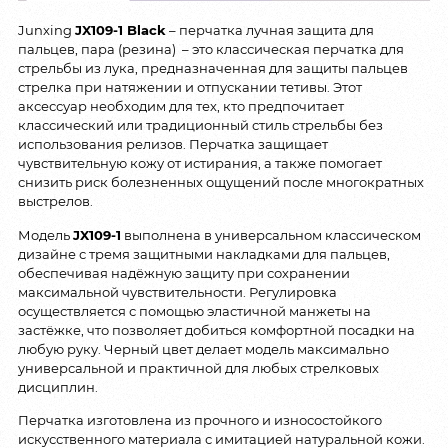
Junxing
JX109-1 Black
– перчатка лучная защита для
пальцев, пара (резина) – это классическая перчатка для
стрельбы из лука, предназначенная для защиты пальцев
стрелка при натяжении и отпускании тетивы. Этот
аксессуар необходим для тех, кто предпочитает
классический или традиционный стиль стрельбы без
использования релизов. Перчатка защищает
чувствительную кожу от истирания, а также помогает
снизить риск болезненных ощущений после многократных
выстрелов.
Модель
JX109-1
выполнена в универсальном классическом
дизайне с тремя защитными накладками для пальцев,
обеспечивая надёжную защиту при сохранении
максимальной чувствительности. Регулировка
осуществляется с помощью эластичной манжеты на
застёжке, что позволяет добиться комфортной посадки на
любую руку. Черный цвет делает модель максимально
универсальной и практичной для любых стрелковых
дисциплин.
Перчатка изготовлена из прочного и износостойкого
искусственного материала с имитацией натуральной кожи.