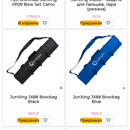
M109 Bow Set Camo
для пальцев, пара
(резина)
27800
₽
100
₽
В корзину
Предзаказ
JunXing JX88 Bowbag
JunXing JX88 Bowbag
Black
Blue
2500
₽
2500
₽
Предзаказ
Предзаказ