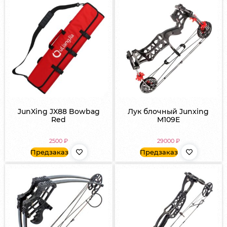
JunXing JX88 Bowbag
Лук блочный Junxing
Red
M109E
2500
₽
29000
₽
Предзаказ
Предзаказ