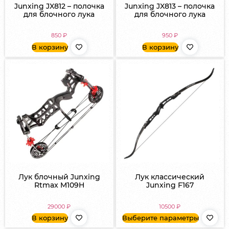
Junxing JX812 – полочка
Junxing JX813 – полочка
для блочного лука
для блочного лука
850
₽
950
₽
В корзину
В корзину
Лук блочный Junxing
Лук классический
Rtmax M109H
Junxing F167
29000
₽
10500
₽
В корзину
Выберите параметры