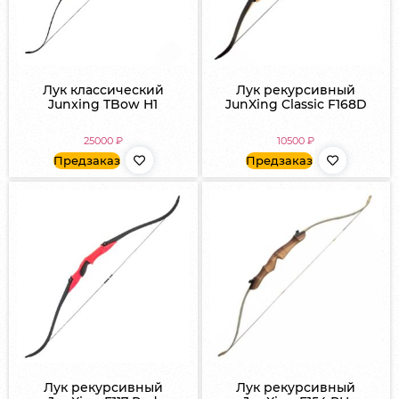
Лук классический
Лук рекурсивный
Junxing TBow H1
JunXing Classic F168D
25000
₽
10500
₽
Предзаказ
Предзаказ
Лук рекурсивный
Лук рекурсивный