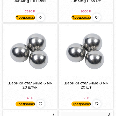
JunXing F117 Red
JunXing F154 RH
7690
₽
9500
₽
Предзаказ
Предзаказ
Шарики стальные 6 мм
Шарики стальные 8 мм
20 штук
20 шт
40
₽
50
₽
Предзаказ
Предзаказ