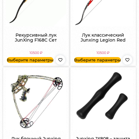
Рекурсивный лук
Лук классический
JunXing F168C Сет
Junxing Legion Red
10500
₽
10500
₽
Выберите параметры
Выберите параметры
Лук блочный Junxing
Junxing JX808 – защита