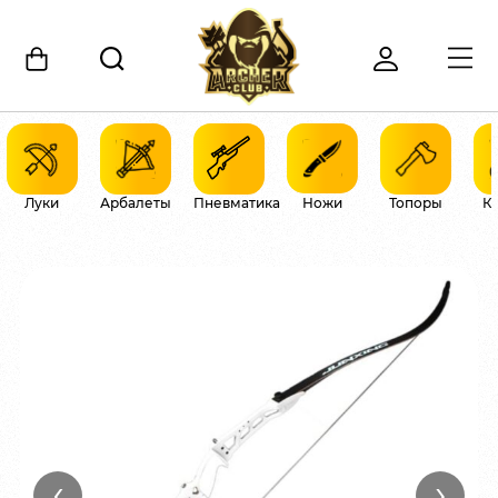
Луки
Арбалеты
Пневматика
Ножи
Топоры
К
‹
›