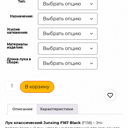
Тип:
Назначение:
Усилие
натяжения:
Материалы
изделия:
Длина лука в
сборе:
В корзину
Описание
Характеристики
Лук классический Junxing F167 Black
(F158) – Это
первоклассный лук, идеально подходящий для серьезного