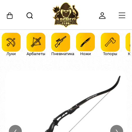
Луки
Арбалеты
Пневматика
Ножи
Топоры
К
‹
›