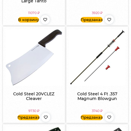
Large Tanto
11070
₽
3920
₽
В корзину
Предзаказ
Cold Steel 20VCLEZ
Cold Steel 4 Ft .357
Cleaver
Magnum Blowgun
9730
₽
3740
₽
Предзаказ
Предзаказ