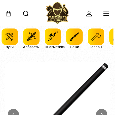
Луки
Арбалеты
Пневматика
Ножи
Топоры
К
‹
›