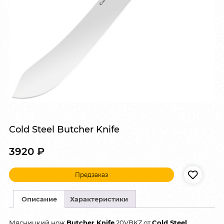
Cold Steel Butcher Knife
3920
₽
Предзаказ
Описание
Характеристики
Мясницкий нож
Butcher Knife
20VBKZ от
Cold Steel