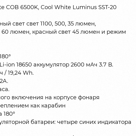
te COB 6500K, Cool White Luminus SST-20
й свет свет 1100, 500, 35 люмен,
 60 люмен, красный свет 45 люмен и режим
180°
i-ion 18650 аккумулятор 2600 мАч 3.7 В.
 / 19,24 Wh.
2A.
аса.
мого включения на корпусе фонаря
реплением как карабин
 180°
уляторной батареи: четыре синих индикатора