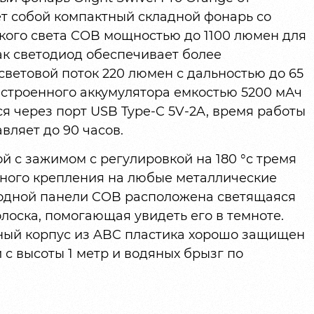
т собой компактный складной фонарь со
ого света COB мощностью до 1100 люмен для
как светодиод обеспечивает более
ветовой поток 220 люмен с дальностью до 65
встроенного аккумулятора емкостью 5200 мАч
ся через порт USB Type-C 5V-2A, время работы
ляет до 90 часов.
ой с зажимом с регулировкой на 180 °с тремя
ного крепления на любые металлические
иодной панели COB расположена светящаяся
лоска, помогающая увидеть его в темноте.
ный корпус из ABC пластика хорошо защищен
с высоты 1 метр и водяных брызг по