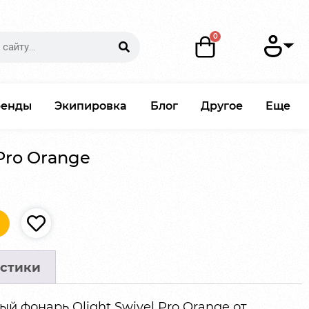
ренды
Экипировка
Блог
Другое
Еще
Pro Orange
стики
 фонарь Olight Swivel Pro Orange от