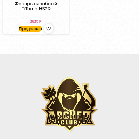
Фонарь налобный
FiTorch HS2R
3630
₽
Предзаказ