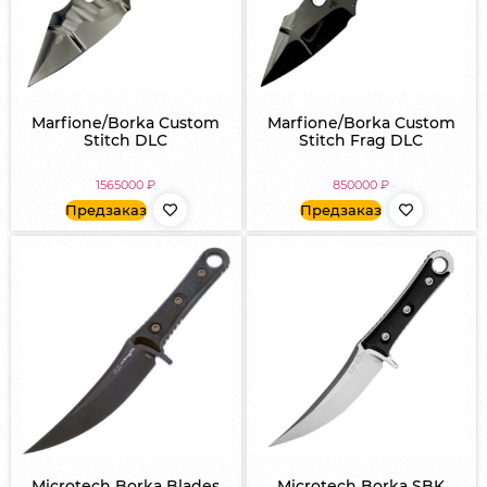
Marfione/Borka Custom
Marfione/Borka Custom
Stitch DLC
Stitch Frag DLC
1565000
₽
850000
₽
Предзаказ
Предзаказ
Microtech Borka Blades
Microtech Borka SBK