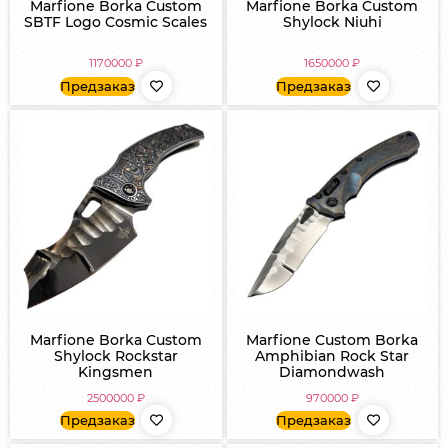
Marfione Borka Custom
Marfione Borka Custom
SBTF Logo Cosmic Scales
Shylock Niuhi
1170000
₽
1650000
₽
Предзаказ
Предзаказ
Marfione Borka Custom
Marfione Custom Borka
Shylock Rockstar
Amphibian Rock Star
Kingsmen
Diamondwash
2500000
₽
970000
₽
Предзаказ
Предзаказ