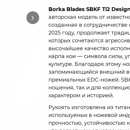
Borka Blades SBKF Ti2 Design
›
авторская модель от известн
созданная в сотрудничестве с
2025 году, продолжает тради
которых сочетаются агрессив
высочайшее качество исполн
карпа кои — символа силы, у
культуре. Благодаря этому н
запоминающийся внешний вид
премиальных EDC-ножей. SBK
ношения, так и для коллекци
характером и историей.
Рукоять изготовлена из тита
используемых в ножевой инду
прочностью, устойчивостью к