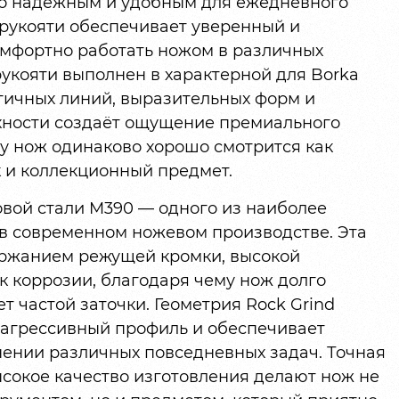
но надёжным и удобным для ежедневного
 рукояти обеспечивает уверенный и
омфортно работать ножом в различных
рукояти выполнен в характерной для Borka
гичных линий, выразительных форм и
хности создаёт ощущение премиального
у нож одинаково хорошо смотрится как
к и коллекционный предмет.
вой стали M390 — одного из наиболее
в современном ножевом производстве. Эта
ержанием режущей кромки, высокой
к коррозии, благодаря чему нож долго
ет частой заточки. Геометрия Rock Grind
 агрессивный профиль и обеспечивает
ении различных повседневных задач. Точная
сокое качество изготовления делают нож не