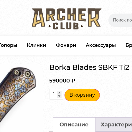
Топоры
Клинки
Фонари
Аксессуары
Б
Borka Blades SBKF Ti2
590000
₽
В корзину
Описание
Характери