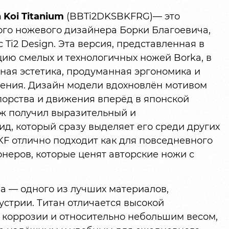
 Koi Titanium
(BBTi2DKSBKFRG)— это
ого ножевого дизайнера Борки Благоевича,
 Ti2 Design. Эта версия, представленная в
цию смелых и технологичных ножей Borka, в
ная эстетика, продуманная эргономика и
ения. Дизайн модели вдохновлён мотивом
порства и движения вперёд в японской
ож получил выразительный и
, который сразу выделяет его среди других
F отлично подходит как для повседневного
онеров, которые ценят авторские ножи с
на — одного из лучших материалов,
стрии. Титан отличается высокой
 коррозии и относительно небольшим весом,