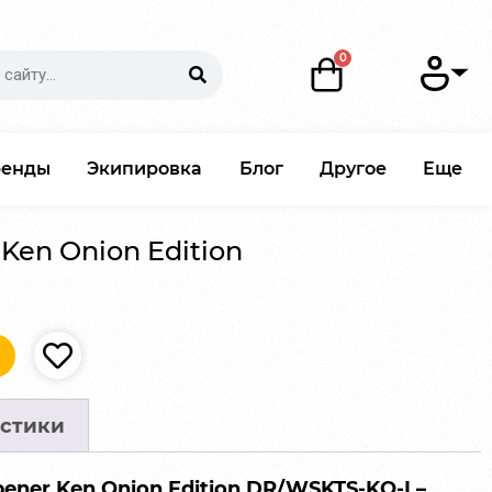
ренды
Экипировка
Блог
Другое
Еще
Ken Onion Edition
стики
pener Ken Onion Edition DR/WSKTS-KO-I –