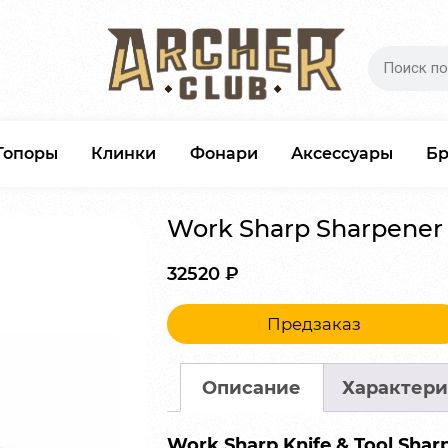
Топоры
Клинки
Фонари
Аксессуары
Б
Work Sharp Sharpener 
32520
₽
Предзаказ
Описание
Характери
Work Sharp Knife & Tool Shar