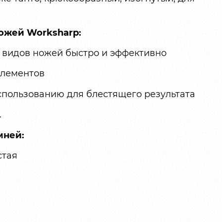
ожей Worksharp:
 видов ножей быстро и эффективно
элементов
спользованию для блестящего результата
.
мней:
стая