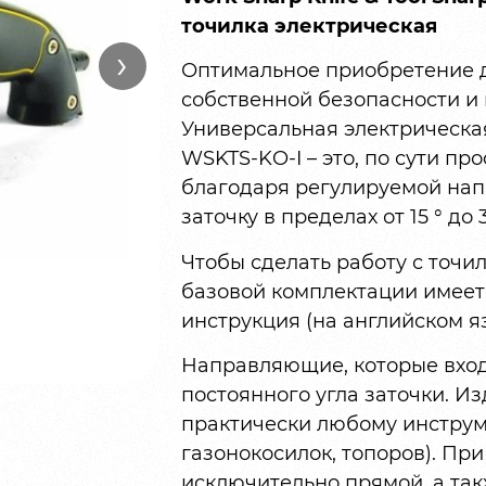
точилка электрическая
›
Оптимальное приобретение дл
собственной безопасности и 
Универсальная электрическая
WSKTS-KO-I – это, по сути п
благодаря регулируемой на
заточку в пределах от 15 ° до 3
Чтобы сделать работу с точи
базовой комплектации имеетс
инструкция (на английском яз
Направляющие, которые вход
постоянного угла заточки. И
практически любому инструме
газонокосилок, топоров). Пр
исключительно прямой, а так