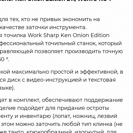
я тех, кто не привык экономить на
качестве заточки инструмента.
 точилка Work Sharp Ken Onion Edition
рофессиональный точильный станок, который
правляющей позволяет производить точную
0 °.
лкой максимально простой и эффективной, в
я диск с видео-инструкцией и текстовая
ыке).
ят в комплект, обеспечивают поддержание
зделие подойдет для придания остроты
нту и инвентарю (лопат, ножниц, лезвий
и этом можно заточить любой тип клинка (не
же танто, крюкообразный, изогнутый, для