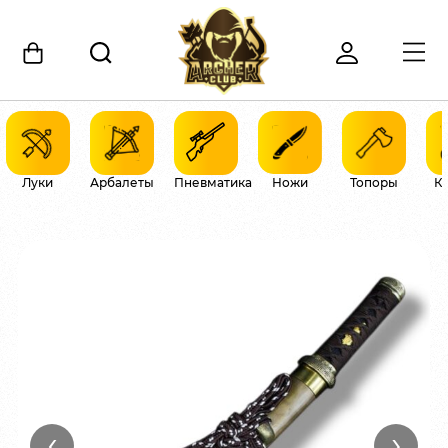
Луки
Арбалеты
Пневматика
Ножи
Топоры
К
‹
›