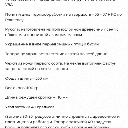
У8А
Полный цикл термообработки на твердость – 56 – 57 HRC по
Роквеллу
Рукоять изготовлена из прямослойной древесины ясеня с
обжигом и пропиткой льняным маслом
Украшение в виде перьев хищных птиц и бусин.
Топорище украшает плетение лентой по всей длине.
Чехол из кожи первого сорта. На чехле выполнен фартук
закрепленный на литые кнопки.
Общая длина – 550 мм
Вес около 1100 гр
Длина режущей кромки – 110 мм
Угол заточки 40 градусов
(Заточка 30-35 градусов отлично справится с древесиной и
плотницкими работами. Топор с заточкой 40 градусов
больше подойдет для колки, рубки дров и небольших