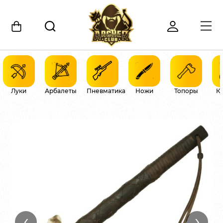
Луки
Арбалеты
Пневматика
Ножи
Топоры
К
‹
›