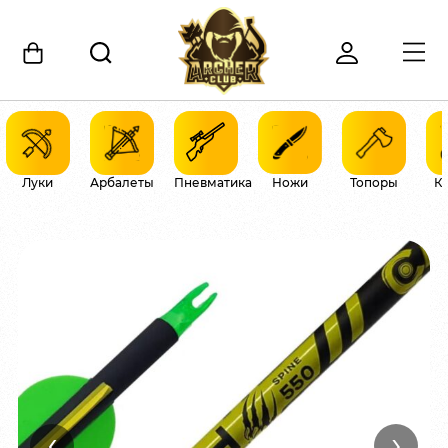
Луки
Арбалеты
Пневматика
Ножи
Топоры
К
‹
›