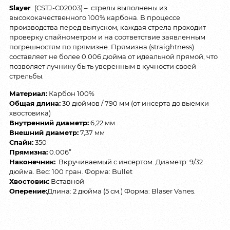
Slayer
(CSTJ-C02003) – стрелы выполнены из
высококачественного 100% карбона. В процессе
производства перед выпуском, каждая стрела проходит
проверку спайнометром и на соответствие заявленным
погрешностям по прямизне. Прямизна (straightness)
составляет не более 0.006 дюйма от идеальной прямой, что
позволяет лучнику быть уверенным в кучности своей
стрельбы.
Материал:
Карбон 100%
Общая длина:
30 дюймов / 790 мм (от инсерта до выемки
хвостовика)
Внутренний диаметр:
6,22 мм
Внешний диаметр:
7,37 мм
Спайн:
350
Прямизна:
0.006”
Наконечник:
Вкручиваемый с инсертом. Диаметр: 9/32
дюйма. Вес: 100 гран. Форма: Bullet
Хвостовик:
Вставной
Оперение:
Длина: 2 дюйма (5 см.) Форма: Blaser Vanes.