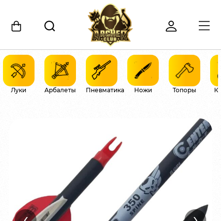
Луки
Арбалеты
Пневматика
Ножи
Топоры
К
‹
›